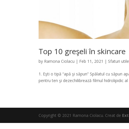
Top 10 greşeli în skincare
by
Ramona Ciolacu
|
Feb 11, 2021
|
Sfaturi util
1. Eşti o tipă “apă şi săpun” Spălatul cu săpun apa
pentru ten şi dezechilibrează filmul hidrolipidic al 
Copyright © 2021 Ramona Ciolacu. Creat de
Ext