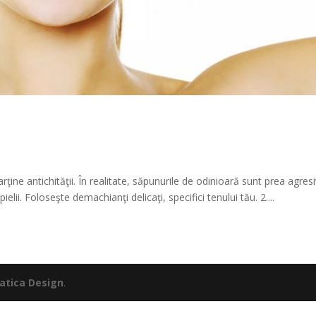
e
rţine antichităţii. În realitate, săpunurile de odinioară sunt prea agres
pielii. Foloseşte demachianţi delicaţi, specifici tenului tău. 2....
atica Design
.